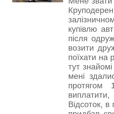
Мене звати 
Круподерен
залізничном
купівлю ав
після одру
возити дру
поїхати на 
тут знайомі
мені здали
протягом 
виплатити
Відсоток, в 
придбав св