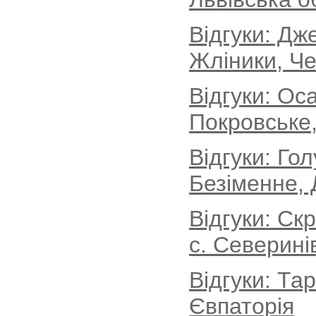
Відгуки: Дж
Жліники, Че
Відгуки: Ос
Покровське,
Відгуки: Го
Безіменне, 
Відгуки: Ск
с. Северині
Відгуки: Та
Євпаторія