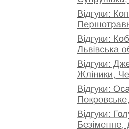
Відгуки: Ко
Першотравн
Відгуки: Ко
Львівська о
Відгуки: Дж
Жліники, Че
Відгуки: Ос
Покровське,
Відгуки: Го
Безіменне, 