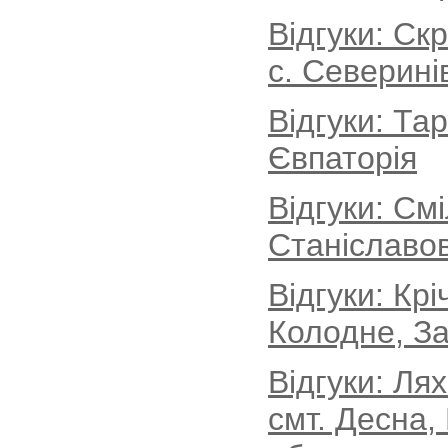
Відгуки: Ск
с. Северині
Відгуки: Та
Євпаторія
Відгуки: См
Станіславов
Відгуки: Кр
Колодне, За
Відгуки: Ля
смт. Десна,