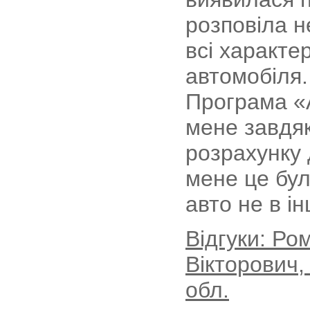
розповіла н
всі характе
автомобіля.
Програма «
мене завдяк
розрахунку 
мене це бу
авто не в ін
Відгуки: Р
Вікторович,
обл.