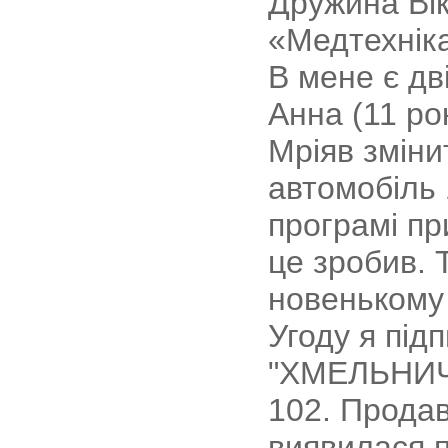
Дружина Ві
«Медтехнік
В мене є дві
Анна (11 ро
Мріяв зміни
автомобіль 
програмі пр
це зробив. 
новенькому 
Угоду я під
"ХМЕЛЬНИЧЧ
102. Прода
виявилася п