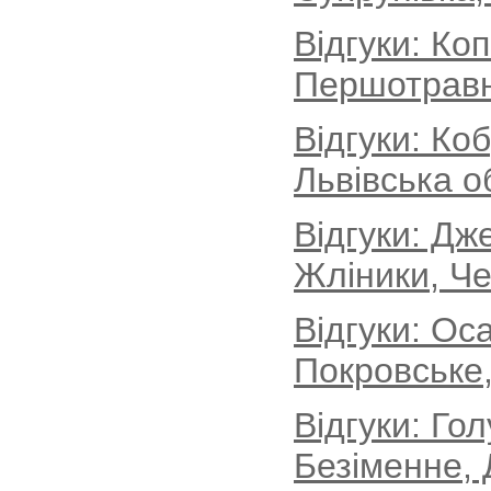
Відгуки: Ко
Першотравн
Відгуки: Ко
Львівська о
Відгуки: Дж
Жліники, Че
Відгуки: Ос
Покровське,
Відгуки: Го
Безіменне, 