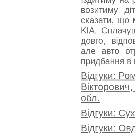
возитиму ді
сказати, що 
KIA. Сплачу
довго, відп
але авто от
придбання в 
Відгуки: Р
Вікторович,
обл.
Відгуки: Су
Відгуки: Ов