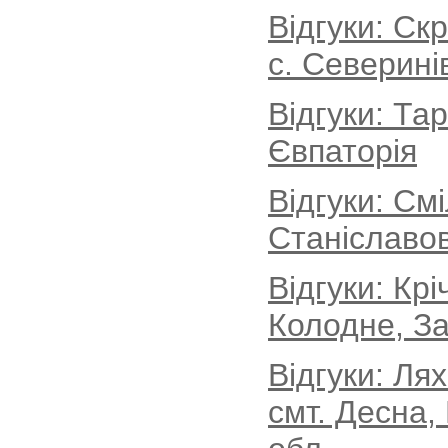
Відгуки: Ск
с. Северині
Відгуки: Та
Євпаторія
Відгуки: См
Станіславов
Відгуки: Кр
Колодне, За
Відгуки: Ля
смт. Десна,