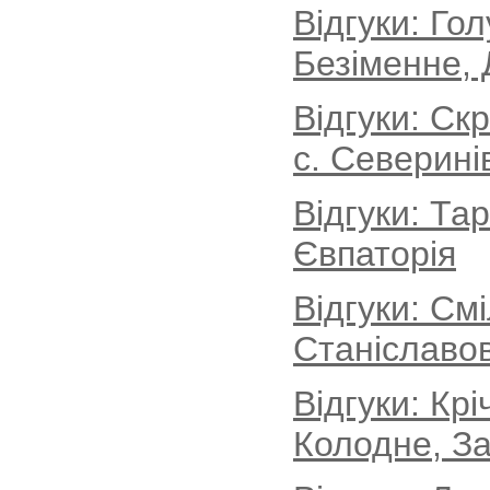
Відгуки: Го
Безіменне, 
Відгуки: Ск
с. Северині
Відгуки: Та
Євпаторія
Відгуки: См
Станіславов
Відгуки: Кр
Колодне, За