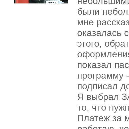
небольшими
были небол
мне расска
оказалась 
этого, обра
оформления
показал пас
программу 
подписал до
Я выбрал З
то, что нуж
Платеж за м
работаю, хо