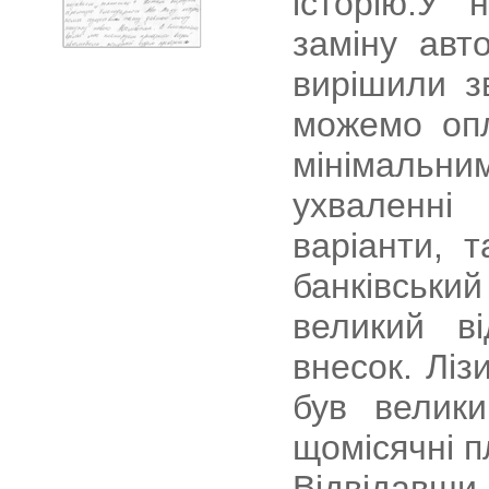
історію.У 
заміну авт
вирішили з
можемо опл
мінімальни
ухваленні
варіанти, т
банківський
великий в
внесок. Ліз
був велики
щомісячні п
Відвідавши