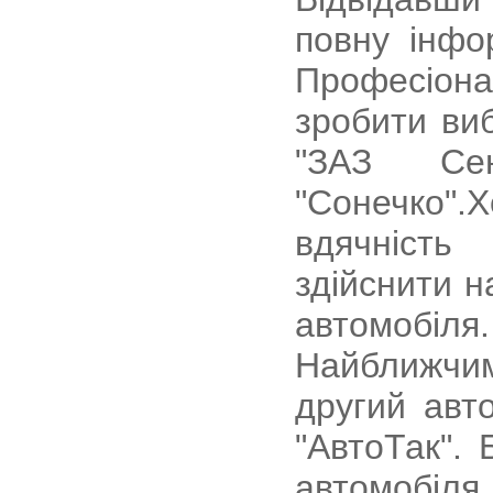
повну інфо
Професіон
зробити виб
"ЗАЗ Се
"Сонечко"
вдячність
здійснити н
автомобіля.
Найближчи
другий авт
"АвтоТак". 
автомобіл