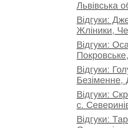
Львівська о
Відгуки: Дж
Жліники, Че
Відгуки: Ос
Покровське,
Відгуки: Го
Безіменне, 
Відгуки: Ск
с. Северині
Відгуки: Та