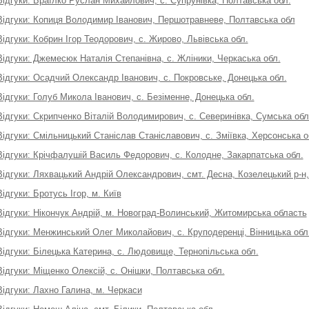
Відгуки: Браїлко Руслан Михайлович, с. Супрунівка, Полтавська обл.
Відгуки: Копиця Володимир Іванович, Першотравневе, Полтавська обл
Відгуки: Кобрин Ігор Теодорович, с. Жирово, Львівська обл.
Відгуки: Джемесюк Наталія Степанівна, с. Жліники, Черкаська обл.
Відгуки: Осадчий Олександр Іванович, с. Покровське, Донецька обл.
Відгуки: Голуб Микола Іванович, с. Безіменне, Донецька обл.
Відгуки: Скрипченко Віталій Володимирович, с. Северинівка, Сумська обл
Відгуки: Смільницький Станіслав Станіславович, с. Зміївка, Херсонська о
Відгуки: Крічфалушій Василь Федорович, с. Колодне, Закарпатська обл.
Відгуки: Ляхвацький Андрій Олександрович, смт. Десна, Козелецький р-н, 
Відгуки: Бротусь Ігор, м. Київ
Відгуки: Нікончук Андрій, м. Новоград-Волинський, Житомирська область
Відгуки: Менжинський Олег Миколайович, с. Круподеренці, Вінницька обл
Відгуки: Білецька Катерина, с. Людовище, Тернопільська обл.
Відгуки: Міщенко Олексій, с. Онішки, Полтавська обл.
Відгуки: Лахно Галина, м. Черкаси