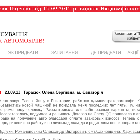
НСУВАННЯ
 АВТОМОБІЛІВ!
ЯК ПРИДБАТИ
ЗАПИТАННЯ
ДЕ ПРИДБАТИ
АКЦІЇ
23.09.13
Тарасюк Олена Сергіївна, м. Євпаторія
Меня зовут Елена. Живу в Евпатории, работаю администратором кафе. К
обзавестись новой машиной не покидала меня последних лет пять. Ну, н
современному человеку! Рассматривала для себя разные варианты, пока
Посоветовалась, подумала и решилась. Договор на Chery QQ подписала в апр
право на получение авто благодаря оплате авансовых взносов. Теперь 
передвижении на работу и по личным делам, да и родителям-пенсионерам моя
Відгуки: Романовський Олександр Вікторович, смт.Сахновщина, Харківськ