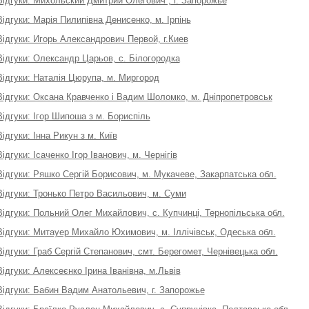
Відгуки: Михольский Дмитрий Олегович , г. Запорожье
Відгуки: Марія Пилипівна Денисенко, м. Ірпінь
Відгуки: Игорь Александрович Первой, г.Киев
Відгуки: Олександр Царьов, с. Білогородка
Відгуки: Наталія Цюрупа, м. Миргород
Відгуки: Оксана Кравченко і Вадим Шоломко, м. Дніпропетровськ
Відгуки: Ігор Шипоша з м. Бориспіль
Відгуки: Інна Рикун з м. Київ
Відгуки: Ісаченко Ігор Іванович, м. Чернігів
Відгуки: Ряшко Сергій Борисович, м. Мукачеве, Закарпатська обл.
Відгуки: Тронько Петро Васильович, м. Суми
Відгуки: Польний Олег Михайлович, с. Купчинці, Тернопільська обл.
Відгуки: Митауер Михайло Юхимович, м. Іллічівськ, Одеська обл.
Відгуки: Граб Сергій Степанович, смт. Берегомет, Чернівецька обл.
Відгуки: Алексеєнко Ірина Іванівна, м.Львів
Відгуки: Бабин Вадим Анатольевич, г. Запорожье