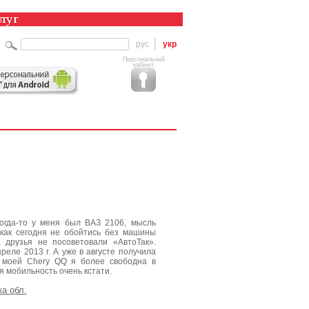
рус
укр
Персональний
кабінет
огда-то у меня был ВАЗ 2106, мысль
икак сегодня не обойтись без машины
 друзья не посоветовали «АвтоТак».
еле 2013 г. А уже в августе получила
с моей Chery QQ я более свободна в
 мобильность очень кстати.
а обл.