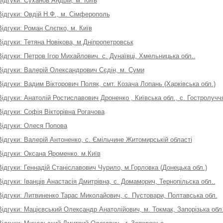
Відгуки: Суханов Андрій, м. Київ
Відгуки: Овдій Н.Ф., м. Сімферополь
Відгуки: Роман Слєпко, м. Київ
Відгуки: Тетяна Новікова, м.Дніпропетровськ
Відгуки: Петров Ігор Михайлович. с. Дунаївці, Хмельницька обл..
Відгуки: Валерій Олександрович Сєдін, м. Суми
Відгуки: Вадим Вікторович Поляк, смт. Козача Лопань (Харківська обл.)
Відгуки: Анатолій Ростиславович Дроненко , Київська обл., с. Гостролучч
Відгуки: Софія Вікторівна Рогачова
Відгуки: Олеся Попова
Відгуки: Валерій Антоненко, с. Ємільчине Житомирській області
Відгуки: Оксана Яроменко. м.Київ
Відгуки: Геннадій Станіславович Чурило, м.Горловка (Донецька обл.)
Відгуки: Іванців Анастасія Дмитрівна, с. Домаморич, Тернопільска обл..
Відгуки: Литвиненко Тарас Миколайович, с. Пустовари, Полтавська обл.
Відгуки: Мацієвський Олександр Анатолійович, м. Токмак, Запорізька обл