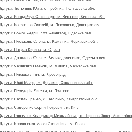
Відгуки: Немеш Аліна, смт. Білики, Полтавська обл.
Відгуки: Тютюнник Юрій, с. Гребінка, Полтавська обл.
Відгуки: Колодійчук Олександр, м. Вишневе, Київська обл.
Відгуки: Косоголов Олексій, м. Покровськ, Донецька обл.
Відгуки: Рожко Андрій, смт. Авангард, Одеська обл.
Відгуки: Плешкань Олена, м. Кам´янка, Черкаська обл.
Відгуки: Патрєв Кирило, м. Одеса
Відгуки: Данилова Юлія, с. Великодолинське, Одеська обл.
Відгуки: Чернієнко Олексій, м. Жашків, Черкаська обл.
Відгуки: Плюшко Лілія, м. Кіровоград
Відгуки: Юрій Мазур, м. Деражня, Хмельницька обл.
Відгуки: Передерій Євгенія, м. Полтава
Відгуки: Василь Грабар, с. Неліпино, Закарпатська обл.
Відгуки: Сидоренко Сергій Петрович, м. Київ
Відгуки: Гаврилюк Володимир Миколайович, с. Червона Зірка, Миколаївсь
Відгуки: Клачинська Марія Степанівна, м. Львів.