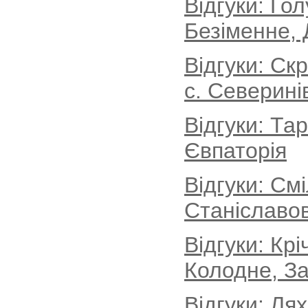
Відгуки: Го
Безіменне, 
Відгуки: Ск
с. Северині
Відгуки: Та
Євпаторія
Відгуки: См
Станіславов
Відгуки: Кр
Колодне, За
Відгуки: Ля