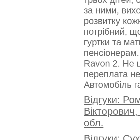
за ними, вих
розвитку кож
потрібний, щ
гуртки та ма
пенсіонерам.
Ravon 2. Не 
переплата не
Автомобіль г
Відгуки: Р
Вікторович,
обл.
Відгуки: Су