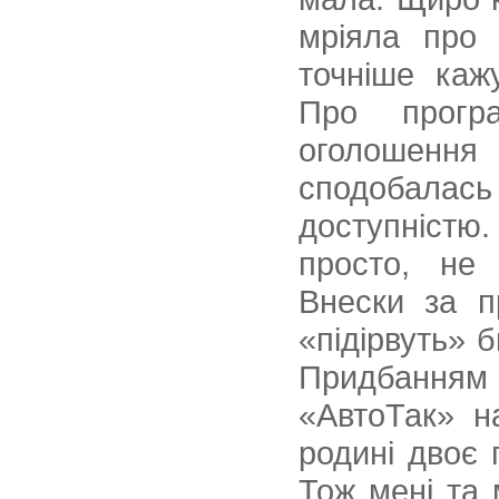
мріяла про 
точніше каж
Про прогр
оголошення 
сподобалась
доступністю
просто, не 
Внески за п
«підірвуть» 
Придбанням
«АвтоТак» н
родині двоє 
Тож мені та 