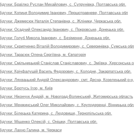
Відгуки: Браїлко Руслан Михайлович, с. Супрунівка, Полтавська обл.
Відгуки: Копиця Володимир Іванович, Першотравневе, Полтавська обл
Відгуки: Джемесюк Наталія Степанівна, с. Жліники, Черкаська обл.
Відгуки: Осадчий Олександр Іванович, с. Покровське, Донецька обл.
Відгуки: Голуб Микола Іванович, с. Безіменне, Донецька обл.
Відгуки: Скрипченко Віталій Володимирович, с. Северинівка, Сумська обл
Відгуки: Тарасюк Олена Сергіївна, м. Євпаторія
Відгуки: Смільницький Станіслав Станіславович, с. Зміївка, Херсонська о
Відгуки: Крічфалушій Василь Федорович, с. Колодне, Закарпатська обл.
Відгуки: Ляхвацький Андрій Олександрович, смт. Десна, Козелецький р-н, 
Відгуки: Бротусь Ігор, м. Київ
Відгуки: Нікончук Андрій, м. Новоград-Волинський, Житомирська область
Відгуки: Менжинський Олег Миколайович, с. Круподеренці, Вінницька обл
Відгуки: Білецька Катерина, с. Людовище, Тернопільська обл.
Відгуки: Міщенко Олексій, с. Онішки, Полтавська обл.
Відгуки: Лахно Галина, м. Черкаси