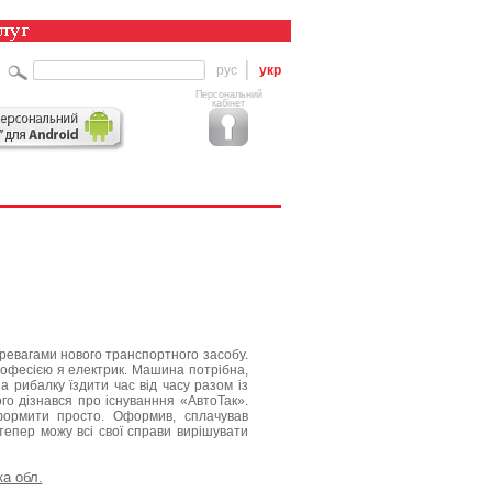
рус
укр
Персональний
кабінет
еревагами нового транспортного засобу.
рофесією я електрик. Машина потрібна,
 рибалку їздити час від часу разом із
го дізнався про існуванння «АвтоТак».
оформити просто. Оформив, сплачував
тепер можу всі свої справи вирішувати
а обл.