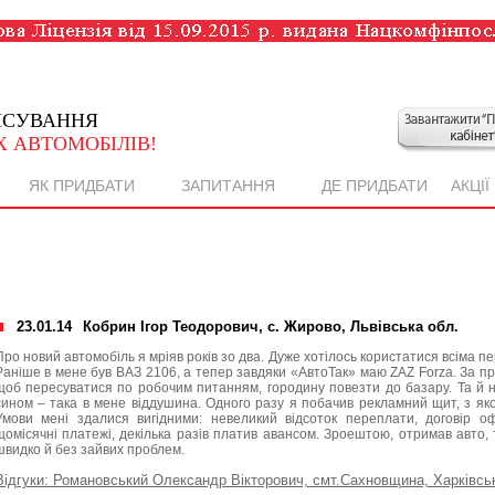
НСУВАННЯ
 АВТОМОБІЛІВ!
ЯК ПРИДБАТИ
ЗАПИТАННЯ
ДЕ ПРИДБАТИ
АКЦІЇ
23.01.14
Кобрин Ігор Теодорович, с. Жирово, Львівська обл.
Про новий автомобіль я мріяв років зо два. Дуже хотілось користатися всіма п
Раніше в мене був ВАЗ 2106, а тепер завдяки «АвтоТак» маю ZAZ Forza. За п
щоб пересуватися по робочим питанням, городину повезти до базару. Та й на
сином – така в мене віддушина. Одного разу я побачив рекламний щит, з яко
Умови мені здалися вигідними: невеликий відсоток переплати, договір 
щомісячні платежі, декілька разів платив авансом. Зроештою, отримав авто, 
швидко й без зайвих проблем.
Відгуки: Романовський Олександр Вікторович, смт.Сахновщина, Харківськ