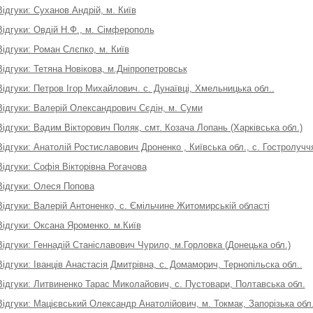
Відгуки: Суханов Андрій, м. Київ
Відгуки: Овдій Н.Ф., м. Сімферополь
Відгуки: Роман Слєпко, м. Київ
Відгуки: Тетяна Новікова, м.Дніпропетровськ
Відгуки: Петров Ігор Михайлович. с. Дунаївці, Хмельницька обл..
Відгуки: Валерій Олександрович Сєдін, м. Суми
Відгуки: Вадим Вікторович Поляк, смт. Козача Лопань (Харківська обл.)
Відгуки: Анатолій Ростиславович Дроненко , Київська обл., с. Гостролучч
Відгуки: Софія Вікторівна Рогачова
Відгуки: Олеся Попова
Відгуки: Валерій Антоненко, с. Ємільчине Житомирській області
Відгуки: Оксана Яроменко. м.Київ
Відгуки: Геннадій Станіславович Чурило, м.Горловка (Донецька обл.)
Відгуки: Іванців Анастасія Дмитрівна, с. Домаморич, Тернопільска обл..
Відгуки: Литвиненко Тарас Миколайович, с. Пустовари, Полтавська обл.
Відгуки: Мацієвський Олександр Анатолійович, м. Токмак, Запорізька обл