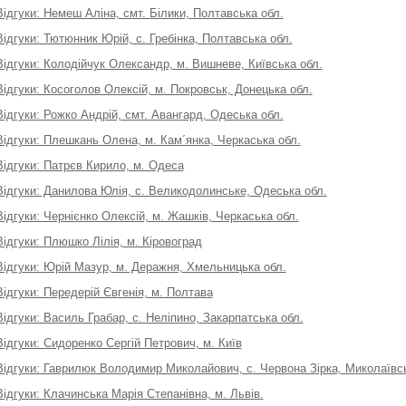
Відгуки: Немеш Аліна, смт. Білики, Полтавська обл.
Відгуки: Тютюнник Юрій, с. Гребінка, Полтавська обл.
Відгуки: Колодійчук Олександр, м. Вишневе, Київська обл.
Відгуки: Косоголов Олексій, м. Покровськ, Донецька обл.
Відгуки: Рожко Андрій, смт. Авангард, Одеська обл.
Відгуки: Плешкань Олена, м. Кам´янка, Черкаська обл.
Відгуки: Патрєв Кирило, м. Одеса
Відгуки: Данилова Юлія, с. Великодолинське, Одеська обл.
Відгуки: Чернієнко Олексій, м. Жашків, Черкаська обл.
Відгуки: Плюшко Лілія, м. Кіровоград
Відгуки: Юрій Мазур, м. Деражня, Хмельницька обл.
Відгуки: Передерій Євгенія, м. Полтава
Відгуки: Василь Грабар, с. Неліпино, Закарпатська обл.
Відгуки: Сидоренко Сергій Петрович, м. Київ
Відгуки: Гаврилюк Володимир Миколайович, с. Червона Зірка, Миколаївсь
Відгуки: Клачинська Марія Степанівна, м. Львів.