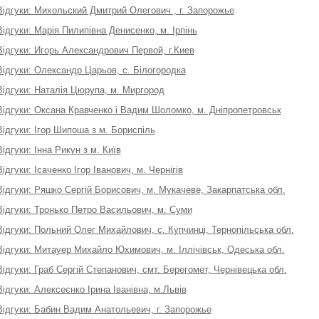
Відгуки: Михольский Дмитрий Олегович , г. Запорожье
Відгуки: Марія Пилипівна Денисенко, м. Ірпінь
Відгуки: Игорь Александрович Первой, г.Киев
Відгуки: Олександр Царьов, с. Білогородка
Відгуки: Наталія Цюрупа, м. Миргород
Відгуки: Оксана Кравченко і Вадим Шоломко, м. Дніпропетровськ
Відгуки: Ігор Шипоша з м. Бориспіль
Відгуки: Інна Рикун з м. Київ
Відгуки: Ісаченко Ігор Іванович, м. Чернігів
Відгуки: Ряшко Сергій Борисович, м. Мукачеве, Закарпатська обл.
Відгуки: Тронько Петро Васильович, м. Суми
Відгуки: Польний Олег Михайлович, с. Купчинці, Тернопільська обл.
Відгуки: Митауер Михайло Юхимович, м. Іллічівськ, Одеська обл.
Відгуки: Граб Сергій Степанович, смт. Берегомет, Чернівецька обл.
Відгуки: Алексеєнко Ірина Іванівна, м.Львів
Відгуки: Бабин Вадим Анатольевич, г. Запорожье