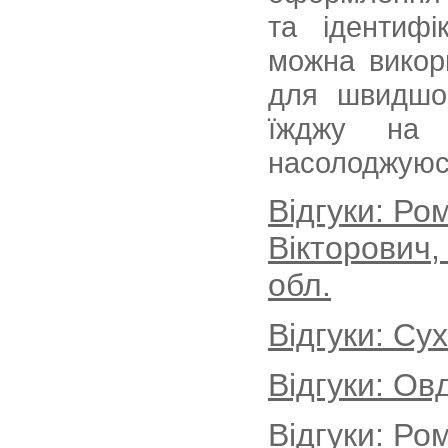
та ідентифі
можна викор
для швидшог
їжджу на
насолоджуюс
Відгуки: Р
Вікторович,
обл.
Відгуки: Су
Відгуки: Ов
Відгуки: Ро