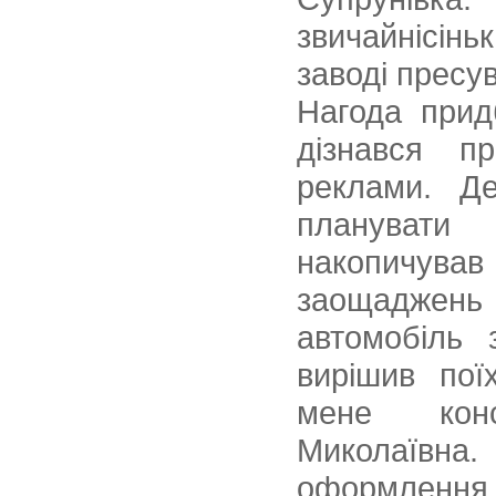
звичайнісі
заводі пресу
Нагода прид
дізнався п
реклами. Д
планувати 
накопичува
заощаджень
автомобіль 
вирішив пої
мене конс
Миколаївн
оформлення 