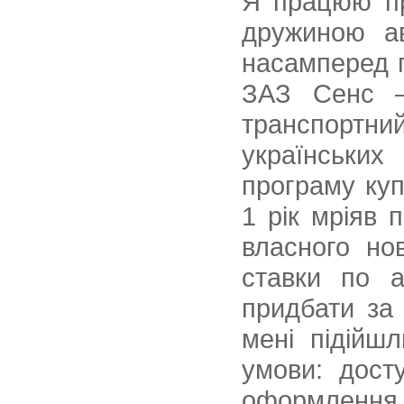
Я працюю пр
дружиною ав
насамперед п
ЗАЗ Сенс –
транспорт
українськи
програму куп
1 рік мріяв 
власного нов
ставки по а
придбати за 
мені підійш
умови: дост
оформлення